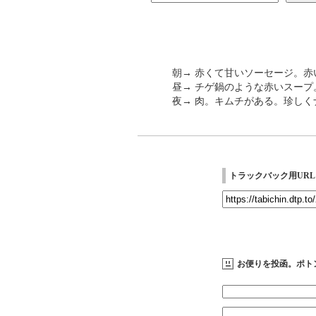
朝→ 赤くて甘いソーセージ。赤
昼→ チゲ鍋のような赤いスー
夜→ 肉。キムチがある。珍し
トラックバック用URL
お便りを投函。ポト