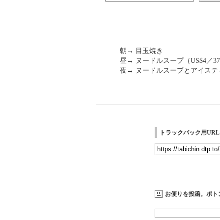
朝→ 目玉焼き
昼→ ヌードルスープ（US$4／3
夜→ ヌードルスープとアイスティ（
トラックバック用URL
お便りを投函。ポト