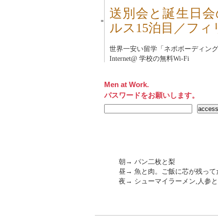
送別会と誕生日会
■
ルス15泊目／フィ
世界一安い留学「
ネポボーディン
Internet@ 学校の無料Wi-Fi
Men at Work.
パスワードをお願いします。
朝→ パン二枚と梨
昼→ 魚と肉。ご飯に芯が残って
夜→ シューマイラーメン,人参と