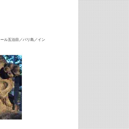
ヌール五泊目／バリ島／イン