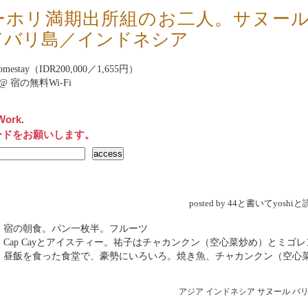
ーホリ満期出所組のお二人。サヌー
／バリ島／インドネシア
Homestay（IDR200,000／1,655円）
net@ 宿の無料Wi-Fi
Work.
ードをお願いします。
posted by 44と書いてyosh
 宿の朝食。パン一枚半。フルーツ
 Cap Cayとアイスティー。祐子はチャカンクン（空心菜炒め）とミゴレ
→ 昼飯を食った食堂で、豪勢にいろいろ。焼き魚、チャカンクン（空心
々
アジア
インドネシア
サヌール
バ