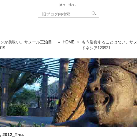
旅々、沈々。
リンが美味い。サヌール三泊目
«
HOME
»
もう勝負することはない。サ
919
ドネシア
120921
, 2012_Thu.