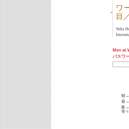
ワ
■
目
Yulia 
Inter
Men at 
パスワ
朝→
昼→
夜
等