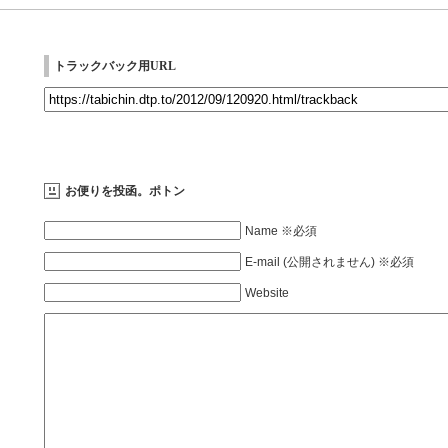
トラックバック用URL
お便りを投函。ポトン
Name ※必須
E-mail (公開されません) ※必須
Website