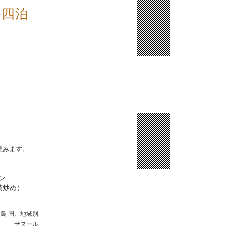
ル四泊
iと読みます。
ン
菜炒め）
リ島
国、地域別
サヌール