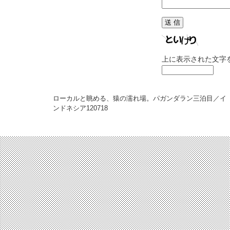
上に表示された文字
ローカルと眺める、猿の濡れ場。パガンダラン三泊目／イ
ンドネシア
120718