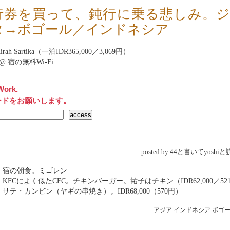
行券を買って、鈍行に乗る悲しみ。
タ→ボゴール／インドネシア
Mirah Sartika（一泊IDR365,000／3,069円）
net@ 宿の無料Wi-Fi
Work.
ードをお願いします。
posted by 44と書いてyosh
 宿の朝食。ミゴレン
 KFCによく似たCFC。チキンバーガー。祐子はチキン（IDR62,000／52
 サテ・カンビン（ヤギの串焼き）。IDR68,000（570円）
アジア
インドネシア
ボゴ