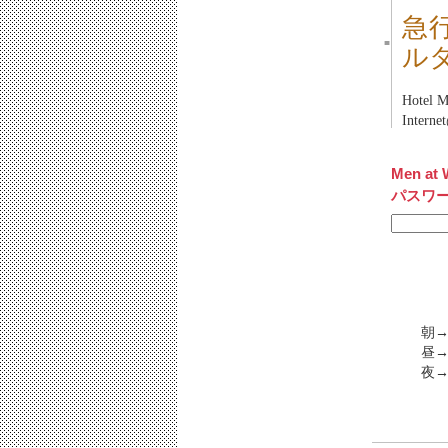
急
■
ル
Hotel 
Inter
Men at 
パスワ
朝→
昼→
夜→