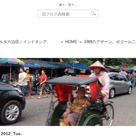
旅々、沈々。
ルタ六泊目／インドネシア
«
HOME
»
19時のアザーン。ボゴール
, 2012_Tue.