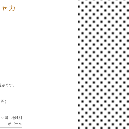
ジャカ
iと読みます。
1円）
ール
国、地域別
ボゴール