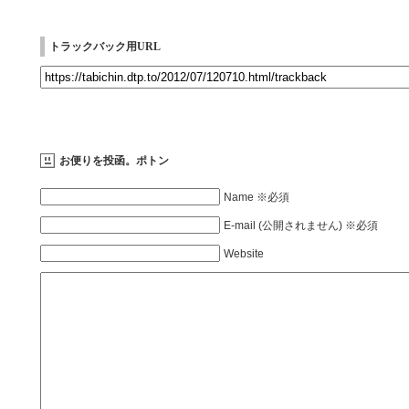
トラックバック用URL
お便りを投函。ポトン
Name ※必須
E-mail (公開されません) ※必須
Website