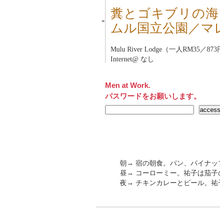
糞とゴキブリの海
■
ムル国立公園／マ
Mulu River Lodge（一人RM35／87
Internet@ なし
Men at Work.
パスワードをお願いします。
朝→ 宿の朝食。パン、パイナ
昼→ コーローミー。祐子は茄
夜→ チキンカレーとビール。祐