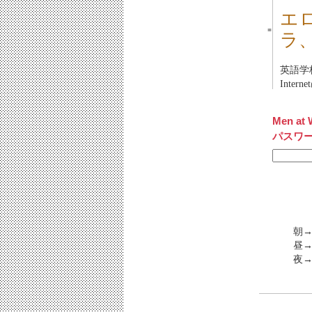
エ
■
ラ
英語学
Intern
Men at 
パスワ
朝→
昼→
夜→