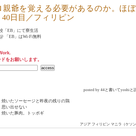
ロ親爺を覚える必要があるのか。ほ
、40日目／フィリピン
校「
EB
」にて寮生活
et@ 「
EB
」はWi-Fi無料
Work.
ードをお願いします。
posted by 44と書いてyosh
 焼いたソーセージと昨夜の残りの鶏
 思い出せない
 焼いた豚肉。トッポギ
アジア
フィリピン
マニラ（ケソ