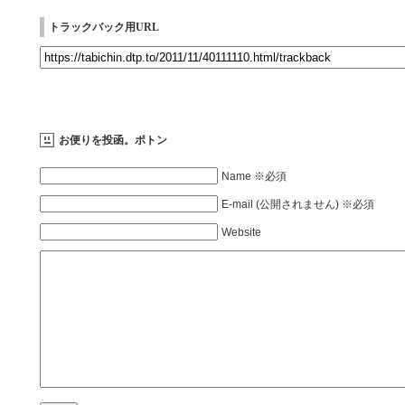
トラックバック用URL
お便りを投函。ポトン
Name ※必須
E-mail (公開されません) ※必須
Website