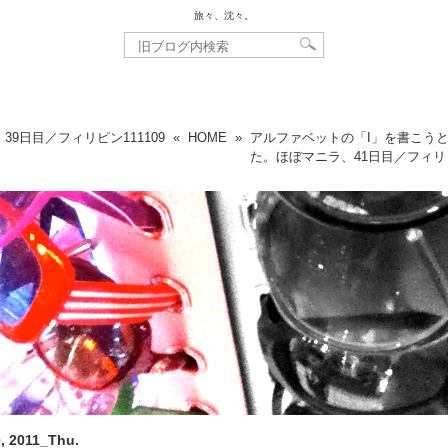
旅々、沈々。
39日目／フィリピン
111109
«
HOME
»
アルファベットの「I」を書こう
た。ほぼマニラ、41日目／フィリ
, 2011_Thu.