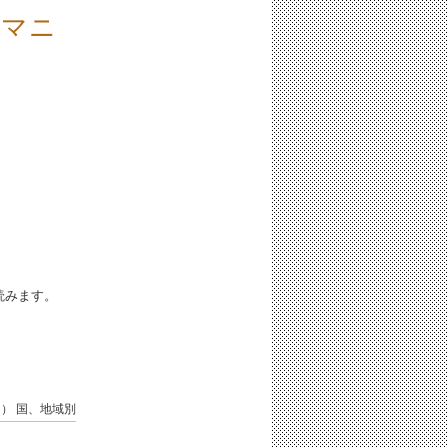
ぼマニ
iと読みます。
ン）
国、地域別