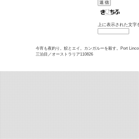
上に表示された文字
今宵も夜釣り。鮫とエイ。カンガルーを殺す。Port Lincol
三泊目／オーストラリア
110826