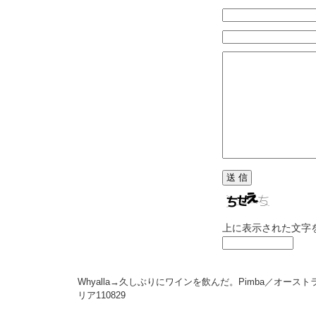
上に表示された文字
Whyalla→久しぶりにワインを飲んだ。Pimba／オースト
リア
110829