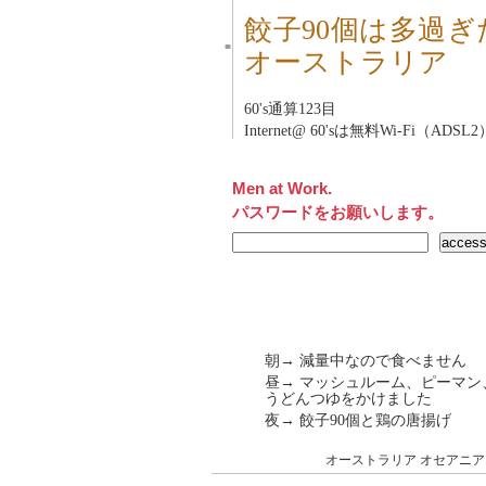
餃子90個は多過ぎ
■
オーストラリア
60's
通算123目
Internet@ 60'sは無料Wi-Fi（ADSL2
Men at Work.
パスワードをお願いします。
朝→ 減量中なので食べません
昼→ マッシュルーム、ピーマ
うどんつゆをかけました
夜→ 餃子90個と鶏の唐揚げ
オーストラリア
オセアニア