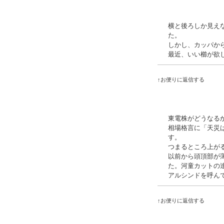
横と後ろしか見え
た。
しかし、カッパか
最近、いい櫛が欲
↑お便りに返信する
東電株がどうなる
相場格言に「天災
す。
つまるところ上が
以前から頭頂部が
た。河童カットの
アルシンドを呼ん
↑お便りに返信する