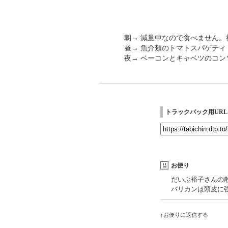
朝→ 減量中なので食べません
昼→ 魚介類のトマトスパゲティ
夜→ ベーコンとキャベツのコ
トラックバック用URL
お便り
だいぶ裕子さんの
バリカンは頭皮に
↑お便りに返信する