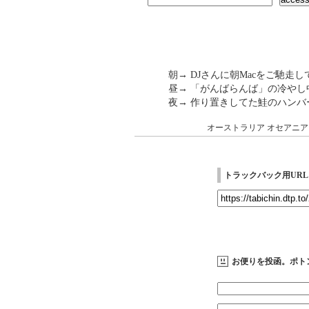
朝→ DJさんに朝Macをご馳走
昼→ 「がんばらんば」の冷や
夜→ 作り置きしてた鮭のハンバ
オーストラリア
オセアニア
トラックバック用URL
お便りを投函。ポト