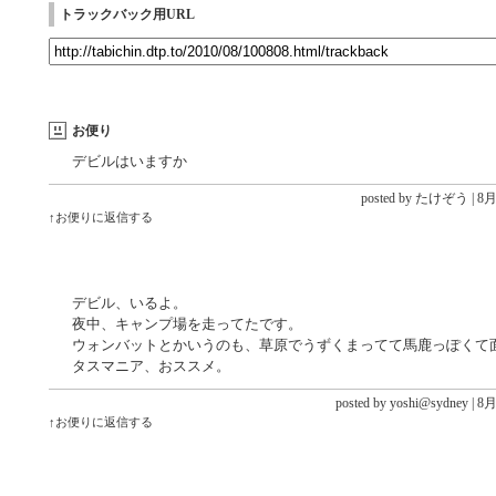
トラックバック用URL
お便り
デビルはいますか
posted by たけぞう |
8月 
↑お便りに返信する
デビル、いるよ。
夜中、キャンプ場を走ってたです。
ウォンバットとかいうのも、草原でうずくまってて馬鹿っぽくて
タスマニア、おススメ。
posted by yoshi@sydney |
8月 
↑お便りに返信する