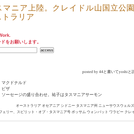
スマニア上陸。クレイドル山国立公
ストラリア
Work.
ードをお願いします。
posted by 44と書いてyosh
 マクドナルド
 ピザ
→ ソーセージの盛り合わせ。祐子はタスマニアサーモン
オーストラリア
オセアニア
シドニー
タスマニア州
ニューサウスウェル
フェリー、スピリット・オブ・タスマニア号
ポッサム
ウォンバット
ワラビー
クレ