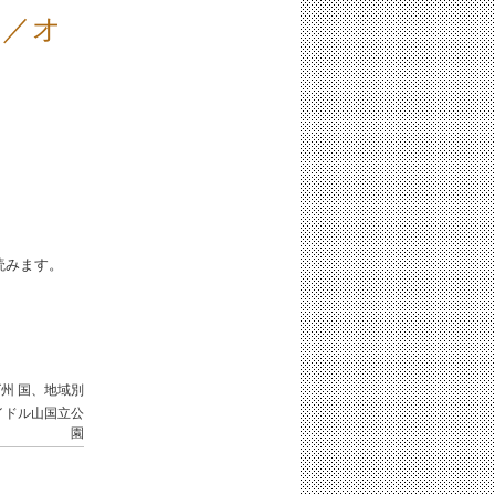
園／オ
iと読みます。
ズ州
国、地域別
イドル山国立公
園