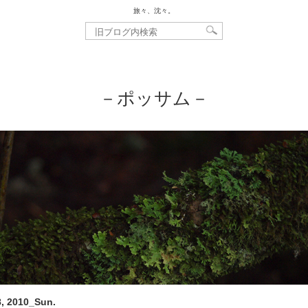
旅々、沈々。
－ポッサム－
, 2010_Sun.