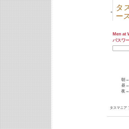
タ
■
ー
Men at 
パスワ
朝→
昼→
夜
タスマニア