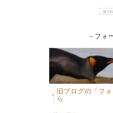
－フォ
旧ブログの「フォ
■
ら