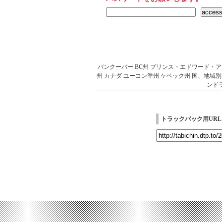
バンクーバー
BC州
プリンス・エドワード・ア
州
カナダ
ユーコン準州
ケベック州
国、地域別
ンド
トラックバック用URL