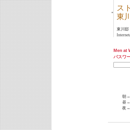
ス
■
東川
東川邸
Inter
Men at 
パスワ
朝→
昼→
夜→