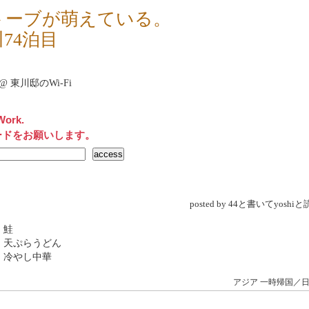
トーブが萌えている。
74泊目
net@ 東川邸のWi-Fi
Work.
ードをお願いします。
posted by 44と書いてyosh
 鮭
 天ぷらうどん
 冷やし中華
アジア
一時帰国／