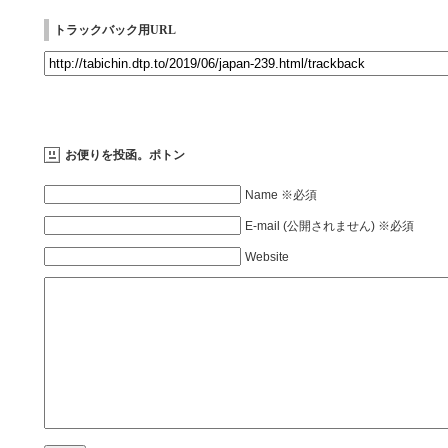
トラックバック用URL
お便りを投函。ポトン
Name ※必須
E-mail (公開されません) ※必須
Website