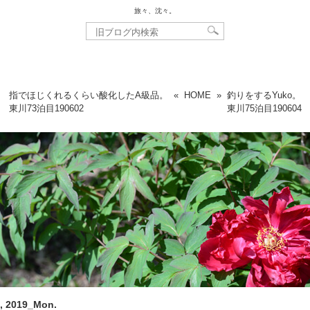
旅々、沈々。
指でほじくれるくらい酸化したA級品。
«
HOME
»
釣りをするYuko。
東川73泊目
190602
東川75泊目
190604
, 2019_Mon.