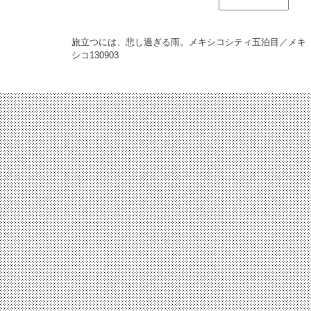
旅立つには、悲し過ぎる雨。メキシコシティ五泊目／メキ
シコ
130903