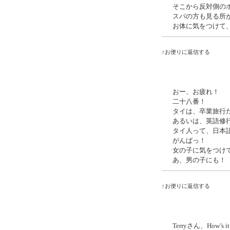
そこから反対側の
スバの方も見る所
お体に気をつけて
↑お便りに返信する
おー、お疲れ！
二十八番！
タイは、卒業旅行
あるいは、英語修
タイ人って、日本
がんばっ！
女の子に気をつけ
あ、男の子にも！
↑お便りに返信する
Terryさん、How’s it