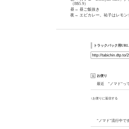
（B$5.9）
昼→ 昼ご飯抜き
夜→ エビカレー。祐子はレモン
トラックバック用URL
お便り
最近 ”ノマド”
↑お便りに返信する
”ノマド”流行中で