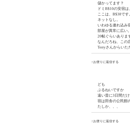
儲かってます？
ドミB$10の安宿
ここは、B$38です
ネットなし。
いわゆる連れ込み
部屋が異常に広い
20帖ぐらいありま
なんだろね、この
Terryさんから
↑お便りに返信する
ども
ぶるねいですか
遠い昔に3日間だ
宿は田舎の公民館の
たしか、、、
↑お便りに返信する