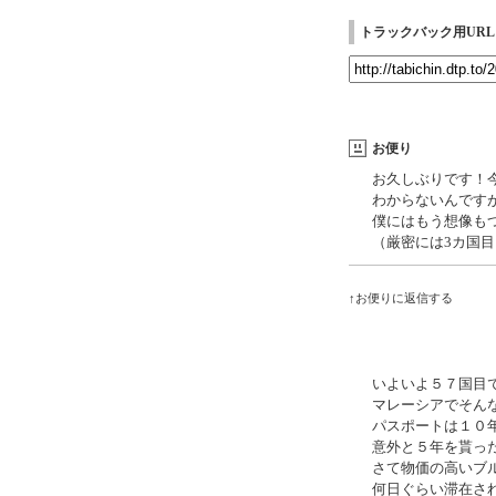
トラックバック用URL
お便り
お久しぶりです！
わからないんです
僕にはもう想像も
（厳密には3カ国
↑お便りに返信する
いよいよ５７国目
マレーシアでそん
パスポートは１０
意外と５年を貰っ
さて物価の高いブ
何日ぐらい滞在さ