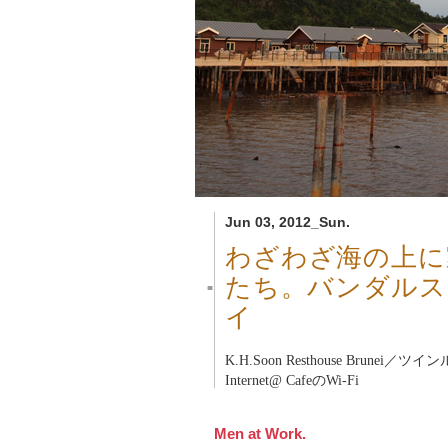
Jun 03, 2012_Sun.
わざわざ海の上に
たち。バンダルス
■
イ
K.H.Soon Resthouse Brunei
／ツインルー
Internet@ CafeのWi-Fi
Men at Work.