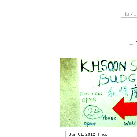
－J
Jun 01, 2012_Thu.