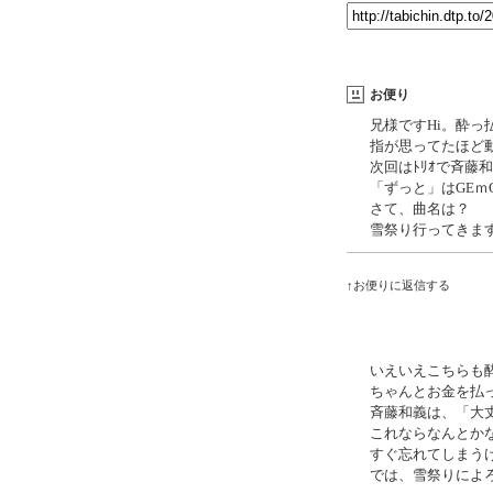
お便り
兄様ですHi。酔っ
指が思ってたほど
次回はﾄﾘｵで斉藤
「ずっと」はGEｍG
さて、曲名は？
雪祭り行ってきま
↑お便りに返信する
いえいえこちらも
ちゃんとお金を払
斉藤和義は、「大
これならなんとか
すぐ忘れてしまう
では、雪祭りによ