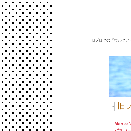
旧ブログの「ウルグア
旧
■
Men at 
パスワ