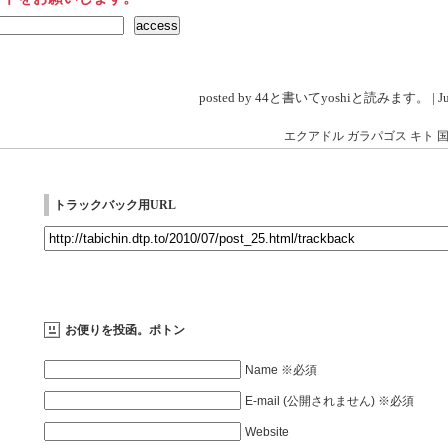
posted by 44と書いてyoshiと読みます。 | Jul 
エクアドル
ガラパゴス
キト
トラックバック用URL
お便りを投函。ポトン
Name ※必須
E-mail (公開されません) ※必須
Website