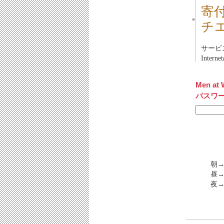
寄
■
チ
サービス
Inte
Men at 
パスワ
朝
昼→
夜→