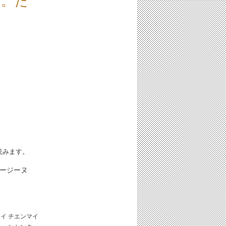
い。た
iと読みます。
レージーヌ
タイ
チエンマイ