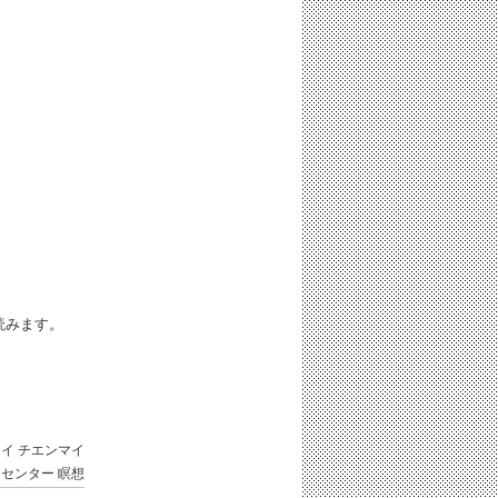
iと読みます。
タイ
チエンマイ
ンセンター
瞑想