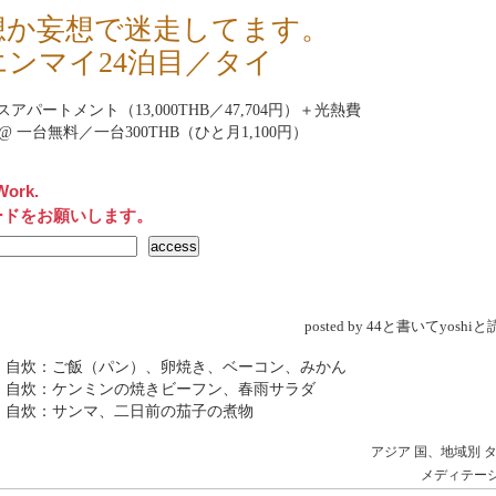
想か妄想で迷走してます。
エンマイ24泊目／タイ
アパートメント（13,000THB／47,704円）＋光熱費
rnet@ 一台無料／一台300THB（ひと月1,100円）
Work.
ードをお願いします。
posted by 44と書いてyosh
→ 自炊：ご飯（パン）、卵焼き、ベーコン、みかん
→ 自炊：ケンミンの焼きビーフン、春雨サラダ
 自炊：サンマ、二日前の茄子の煮物
アジア
国、地域別
メディテー