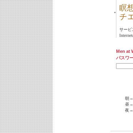
瞑
■
チ
サービス
Inte
Men at 
パスワ
朝
昼
夜→