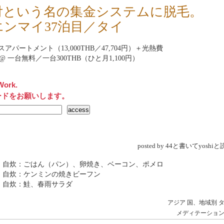
付という名の集金システムに脱毛。
エンマイ37泊目／タイ
アパートメント（13,000THB／47,704円）＋光熱費
rnet@ 一台無料／一台300THB（ひと月1,100円）
Work.
ードをお願いします。
posted by 44と書いてyosh
→ 自炊：ごはん（パン）、卵焼き、ベーコン、ポメロ
 自炊：ケンミンの焼きビーフン
 自炊：鮭、春雨サラダ
アジア
国、地域別
メディテーショ