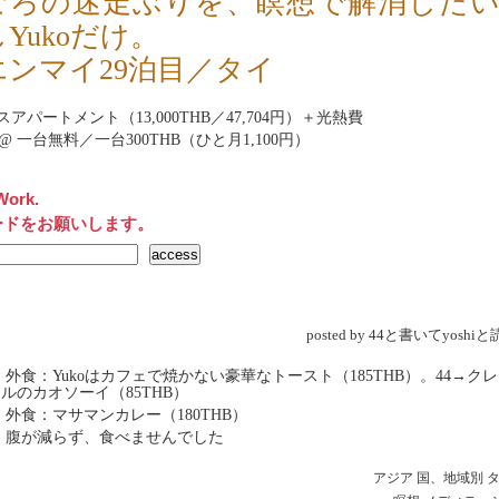
ごろの迷走ぶりを、瞑想で解消した
Yukoだけ。
エンマイ29泊目／タイ
アパートメント（13,000THB／47,704円）＋光熱費
rnet@ 一台無料／一台300THB（ひと月1,100円）
Work.
ードをお願いします。
posted by 44と書いてyosh
 外食：Yukoはカフェで焼かない豪華なトースト（185THB）。44→ク
ルのカオソーイ（85THB）
 外食：マサマンカレー（180THB）
 腹が減らず、食べませんでした
アジア
国、地域別