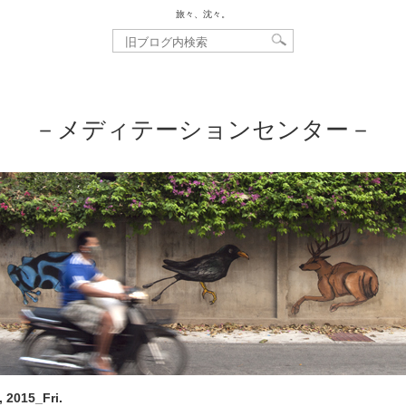
旅々、沈々。
－メディテーションセンター－
, 2015_Fri.