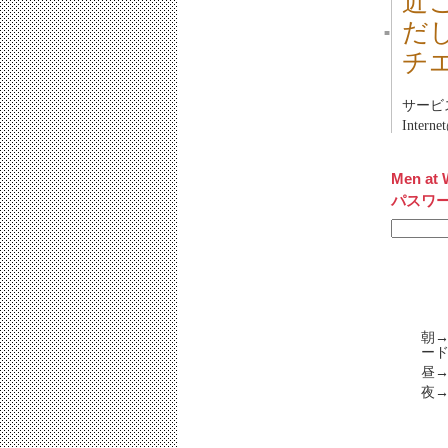
近
だし
■
チ
サービス
Inte
Men at 
パスワ
朝→
ード
昼→
夜→