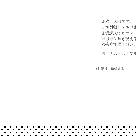
お久しぶりです。
ご無沙汰しており
お元気ですかー？
オリオン座が見え
今夜空を見上げた
今年もよろしくで
↑お便りに返信する