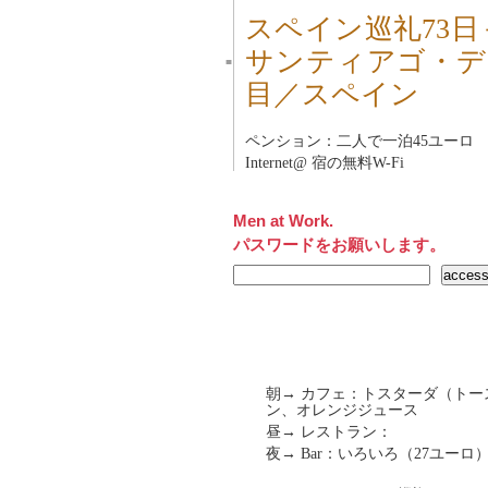
スペイン巡礼73
サンティアゴ・デ
■
目／スペイン
ペンション：二人で一泊45ユーロ
Internet@ 宿の無料W-Fi
Men at Work.
パスワードをお願いします。
朝→ カフェ：トスターダ（トー
ン、オレンジジュース
昼→ レストラン：
夜→ Bar：いろいろ（27ユーロ