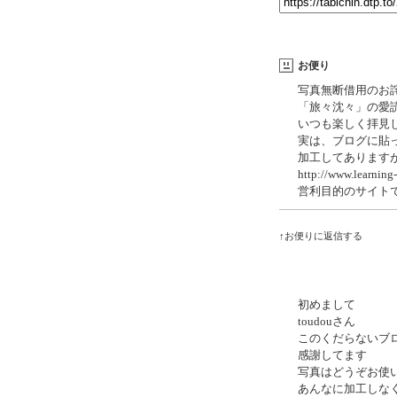
お便り
写真無断借用のお
「旅々沈々」の愛
いつも楽しく拝見
実は、ブログに貼
加工してあります
http://www.learning-
営利目的のサイト
↑お便りに返信する
初めまして
toudouさん
このくだらないブ
感謝してます
写真はどうぞお使
あんなに加工しな