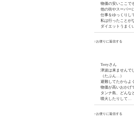
物価の安いここで
他の街やスーパー
仕事をゆっくりし
私は行ったことが
ダイエットうまく
↑お便りに返信する
Terryさん
津波は来ませんで
（たぶん…）
避難してたからよ
物価が高いおかげ
タンナ島、どんな
噴火したりして…
↑お便りに返信する