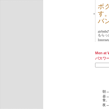
ボ
す
■
バ
airb
もらっ
Inter
Men at 
パスワ
朝→
昼→
食。
夜→