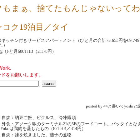
クもまぁ、捨てたもんじゃないって
。
ンコク19泊目／タイ
nbのキッチン付きサービスアパートメント（ひと月の合計72,653円を69,74
た）
net@ ひと月600THB（2,178円）
Work.
ードをお願いします。
posted by 44と書いてyosh
 自炊：納豆ご飯、ピクルス、冷凍饅頭
 外食：アソーク駅のターミナル21の5Fのフードコート。パッタイとひ
Yukoは鶏肉を蒸したもの（87THB／314円）
 自炊：鮭を焼きました。茄子の煮物