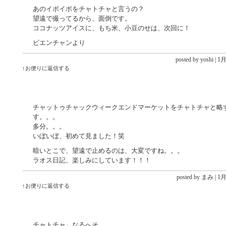
あのイボイボをチャトチャと言うの？
望遠で撮ってるから、面倒です。
ココナッツアイスに、もち米、小豆のせは、次回に！
ビエンチャンより
posted by yoshi |
1月 
↑お便りに返信する
チャットゥチャックウィークエンドマーケットをチャトチャと略
す。。。
多分。。。
いぼいぼ、初めて見ました！笑
暗いとこで、望遠で止めるのは、大変ですね。。。
ラオス日記、楽しみにしています！！！
posted by まみ |
1月 
↑お便りに返信する
チャトチャ←なるへそ