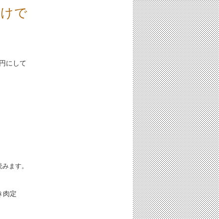
わけで
9円にして
iと読みます。
き肉定