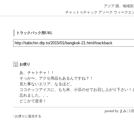
アジア
国、地域別
チャットゥチャック
アソーク
ウィークエ
トラックバック用URL
お便り
あ、チャトチャ！！
そっか〜、アクセ用品もあるんですね？！
見た事ないエリア、なるほど。
ココナッツアイスに、もち米、小豆のせでお召し上がり下さい！
忘れました。。。
どこかで是非！
posted by まみ |
1月 
↑お便りに返信する